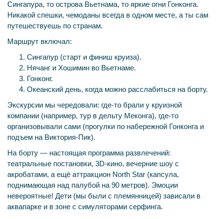
Сингапура, то острова Вьетнама, то яркие огни Гонконга.
Никакой спешки, чемоданы всегда в одном месте, а ты сам
путешествуешь по странам.
Маршрут включал:
Сингапур (старт и финиш круиза).
Нячанг и Хошимин во Вьетнаме.
Гонконг.
Океанский день, когда можно расслабиться на борту.
Экскурсии мы чередовали: где-то брали у круизной
компании (например, тур в дельту Меконга), где-то
организовывали сами (прогулки по набережной Гонконга и
подъем на Виктория-Пик).
На борту — настоящая программа развлечений:
театральные постановки, 3D-кино, вечерние шоу с
акробатами, а ещё аттракцион North Star (капсула,
поднимающая над палубой на 90 метров). Эмоции
невероятные! Дети (мы были с племянницей) зависали в
аквапарке и в зоне с симуляторами серфинга.