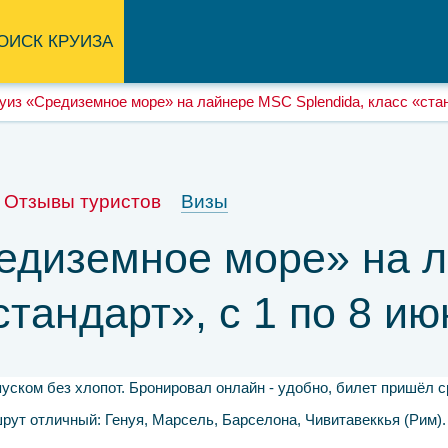
ОИСК КРУИЗА
уиз «Средиземное море» на лайнере MSC Splendida, класс «станд
Отзывы туристов
Визы
редиземное море» на 
стандарт», с 1 по 8 ию
уском без хлопот. Бронировал онлайн - удобно, билет пришёл с
шрут отличный: Генуя, Марсель, Барселона, Чивитавеккья (Рим).