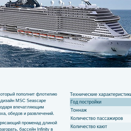
 который пополнит флотилию
Технические характеристик
й дизайн MSC Seascape
Год постройки
агодаря впечатляющим
Тоннаж
ха, обедов и развлечений.
Количество пассажиров
отрясающий променад длиной
Количество кают
горать, бассейн Infinity в