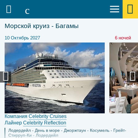
Морской круиз - Багамы
10 Октябрь 2027
6 ночей
Компания
Celebrity Cruises
Лайнер
Celebrity Reflection
Лодердейл
День в море
Джоржтаун
Косумель
Грейт-
Стирруп-Ки
Лодердейл