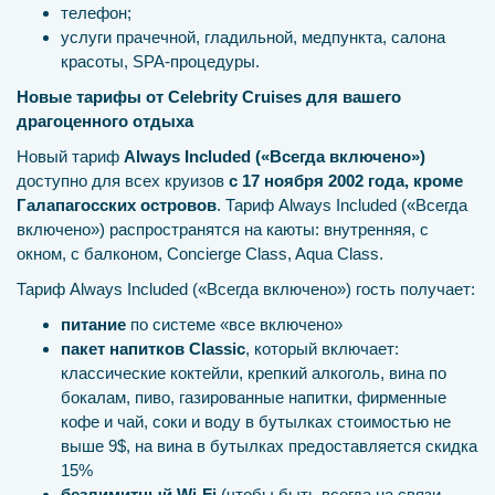
телефон;
услуги прачечной, гладильной, медпункта, салона
красоты, SPA-процедуры.
Новые тарифы от Celebrity Cruises для вашего
драгоценного отдыха
Новый тариф
Always Included («Всегда включено»)
доступно для всех круизов
с 17 ноября 2002 года, кроме
Галапагосских островов
. Тариф Always Included («Всегда
включено») распространятся на каюты: внутренняя, с
окном, с балконом, Concierge Class, Aqua Class.
Тариф Always Included («Всегда включено») гость получает:
питание
по системе «все включено»
пакет напитков Classic
, который включает:
классические коктейли, крепкий алкоголь, вина по
бокалам, пиво, газированные напитки, фирменные
кофе и чай, соки и воду в бутылках стоимостью не
выше 9$, на вина в бутылках предоставляется скидка
15%
безлимитный Wi-Fi
(чтобы быть всегда на связи,