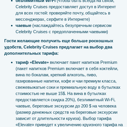
безлимитный Wi-Fi
(чтобы быть всегда на связи,
Celebrity Cruises предоставляет доступ в Интерент
для всех гостей: проверяйте почту, общайтесь в
мессенджерах, серфите в Интернете)
чаевые
(наслаждайтесь безупречным сервисом
Celebrity Cruises с предоплаченными чаевыми)
Гости желающие получить еще больше роскошных
удобств, Celebrity Cruises предлагает на выбор два
дополнительных тарифа:
тариф «Elevate»
включает пакет напитков Premium
(пакет напитков Premium включает в себя коктейли,
вина по бокалам, крепкий алкоголь, пиво,
газированные напитки, кофе и чаи премиум класса,
свежевыжатые соки и премиальную воду в бутылках
стоимостью не выше 15$. На вина в бутылках
предоставляется скидка 20%), безлимитный Wi-Fi,
чаевые, береговые экскурсии до 200 $ на человека
(размер денежных средств на береговые экскурсии
зависит от длительности круиза). Выбор тарифа
«Elevate» приведет к увеличению круизного тарифа на