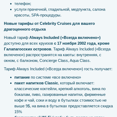
телефон;
услуги прачечной, гладильной, медпункта, салона
красоты, SPA-процедуры.
Новые тарифы от Celebrity Cruises для вашего
драгоценного отдыха
Новый тариф
Always Included («Всегда включено»)
доступно для всех круизов
с 17 ноября 2002 года, кроме
Галапагосских островов
. Тариф Always Included («Всегда
включено») распространятся на каюты: внутренняя, с
окном, с балконом, Concierge Class, Aqua Class.
Тариф Always Included («Всегда включено») гость получает:
питание
по системе «все включено»
пакет напитков Classic
, который включает:
классические коктейли, крепкий алкоголь, вина по
бокалам, пиво, газированные напитки, фирменные
кофе и чай, соки и воду в бутылках стоимостью не
выше 9$, на вина в бутылках предоставляется скидка
15%