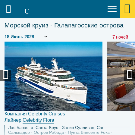
Морской круиз - Галапагосские острова
7 ночей
Компания
Celebrity Cruises
Лайнер
Celebrity Flora
Лас Бачас, о. Санта-Крус
Залив Сулливан, Сан-
Сальвадор
Остров Рабида
Пунта Винсенте Рока