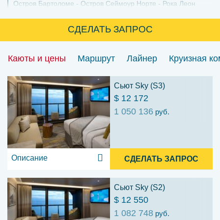
Остров Бартоломе
Остров Сеймоур Норте
Рока Леон
Дормидо
Пунта Питт, о. Сан-Кристобаль
Исследовательская станция Чарльза Дарвина
Лас Бачас,
о. Санта-Крус
СДЕЛАТЬ ЗАПРОС
Каюты и цены
Маршрут
Лайнер
Круизная к
Сьют Sky (S3)
$ 12 172
1 050 136
руб.
Описание
СДЕЛАТЬ ЗАПРОС
Сьют Sky (S2)
$ 12 550
1 082 748
руб.