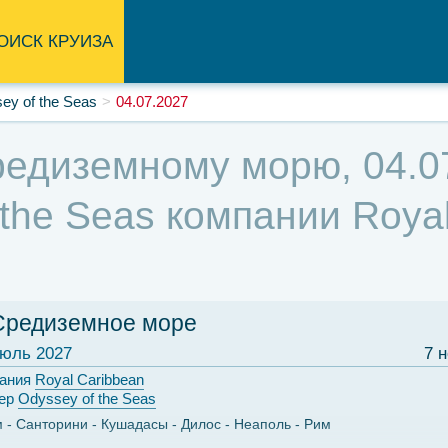
ОИСК КРУИЗА
ey of the Seas
04.07.2027
едиземному морю, 04.07
the Seas компании Royal
Средиземное море
юль 2027
7 
ания
Royal Caribbean
ер
Odyssey of the Seas
м
Санторини
Кушадасы
Дилос
Неаполь
Рим