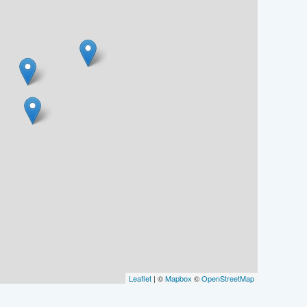
Leaflet
| ©
Mapbox
©
OpenStreetMap