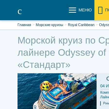
МЕНЮ
П
Главная
Морские круизы
Royal Caribbean
Odyss
Морской круиз по Ср
лайнере Odyssey of 
«Стандарт»
24
04 И
Комп
Лайн
Ри