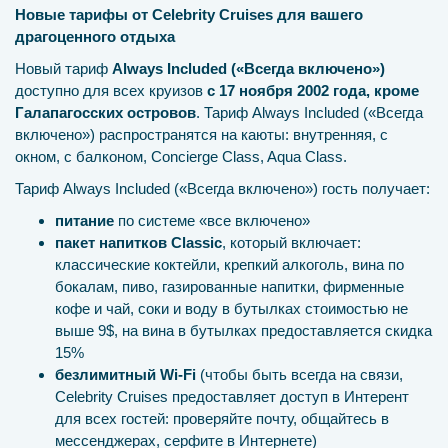
Новые тарифы от Celebrity Cruises для вашего
драгоценного отдыха
Новый тариф
Always Included («Всегда включено»)
доступно для всех круизов
с 17 ноября 2002 года, кроме
Галапагосских островов
. Тариф Always Included («Всегда
включено») распространятся на каюты: внутренняя, с
окном, с балконом, Concierge Class, Aqua Class.
Тариф Always Included («Всегда включено») гость получает:
питание
по системе «все включено»
пакет напитков Classic
, который включает:
классические коктейли, крепкий алкоголь, вина по
бокалам, пиво, газированные напитки, фирменные
кофе и чай, соки и воду в бутылках стоимостью не
выше 9$, на вина в бутылках предоставляется скидка
15%
безлимитный Wi-Fi
(чтобы быть всегда на связи,
Celebrity Cruises предоставляет доступ в Интерент
для всех гостей: проверяйте почту, общайтесь в
мессенджерах, серфите в Интернете)