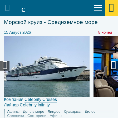
Морской круиз - Средиземное море
15 Август 2026
8 ночей
Компания
Celebrity Cruises
Лайнер
Celebrity Infinity
Афины
День в море
Линдос
Кушадасы
Дилос
Салоники
Санторини
Афины