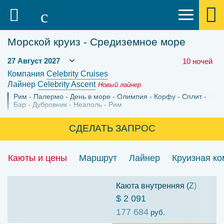
Морской круиз - Средиземное море
10 ночей
Компания
Celebrity Cruises
Лайнер
Celebrity Ascent
Новый лайнер
Рим
Палермо
День в море
Олимпия
Корфу
Сплит
Бар
Дубровник
Неаполь
Рим
СДЕЛАТЬ ЗАПРОС
Каюты и цены
Маршрут
Лайнер
Круизная к
Каюта внутренняя (Z)
$ 2 091
177 684
руб.