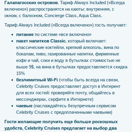
Галапагосских островов
. Тариф Always Included («Всегда
включено») распространятся на каюты: внутренняя, с
окном, с балконом, Concierge Class, Aqua Class.
Тариф Always Included («Всегда включено») гость получает:
питание
по системе «все включено»
пакет напитков Classic
, который включает:
классические коктейли, крепкий алкоголь, вина по
бокалам, пиво, газированные напитки, фирменные
кофе и чай, соки и воду в бутылках стоимостью не
выше 9$, на вина в бутылках предоставляется скидка
15%
безлимитный Wi-Fi
(чтобы быть всегда на связи,
Celebrity Cruises предоставляет доступ в Интерент
для всех гостей: проверяйте почту, общайтесь в
мессенджерах, серфите в Интернете)
чаевые
(наслаждайтесь безупречным сервисом
Celebrity Cruises с предоплаченными чаевыми)
Гости желающие получить еще больше роскошных
удобств, Celebrity Cruises предлагает на выбор два