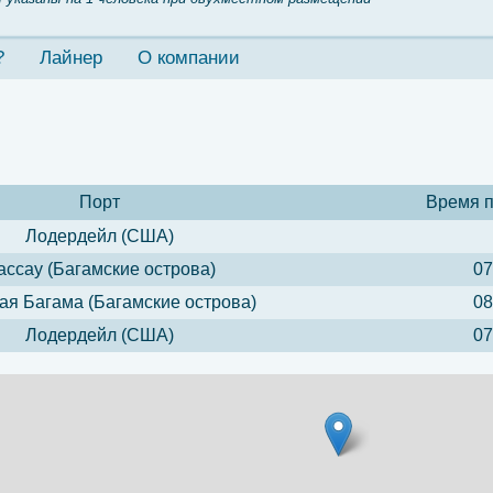
?
Лайнер
О компании
Порт
Время 
Лодердейл (США)
ассау (Багамские острова)
07
я Багама (Багамские острова)
08
Лодердейл (США)
07