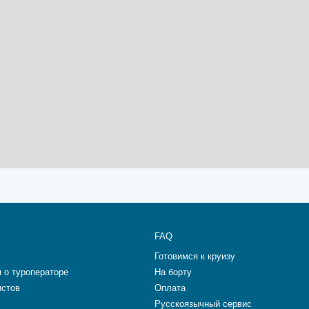
FAQ
Готовимся к круизу
 о туроператоре
На борту
истов
Оплата
Русскоязычный сервис