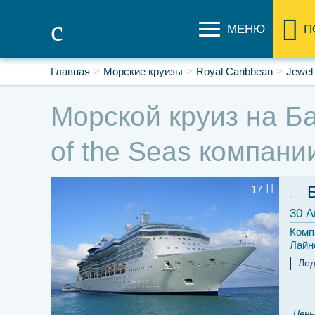
МЕНЮ
П
Главная
Морские круизы
Royal Caribbean
Jewel 
Морской круиз на Ба
of the Seas компани
17
30 А
Комп
Лайн
Ло
Цены