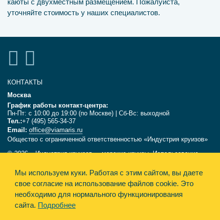
каюты с двухместным размещением. Пожалуйста,
уточняйте стоимость у наших специалистов.
КОНТАКТЫ
Москва
График работы контакт-центра:
Пн-Пт: с 10:00 до 19:00 (по Москве) | Сб-Вс: выходной
Тел.:
+7 (495) 565-34-37
Email:
office@viamaris.ru
Общество с ограниченной ответственностью «Индустрия круизов»
© 2026, «Индустрия круизов» - морские круизы. Использование
текстов и фотографий с сайта viamaris.ru только с письменного
разрешения компании «Индустрия круизов». Информация,
Мы используем куки.
Работая с этим сайтом, вы даете
размещённая на сайте, несёт справочный характер и не является
свое согласие на использование файлов cookie. Это
офертой.
необходимо для нормального функционирования
сайта.
Подробнее
Политика конфиденциальности