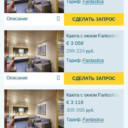
Тариф:
Fantastica
Описание
СДЕЛАТЬ ЗАПРОС
Каюта с окном Fantastica (O
€ 3 058
299 224
руб.
Тариф:
Fantastica
Описание
СДЕЛАТЬ ЗАПРОС
Каюта с окном Fantastica (O
€ 3 118
305 095
руб.
Тариф:
Fantastica