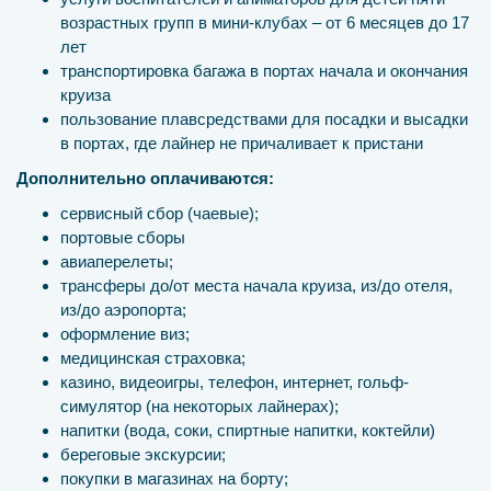
возрастных групп в мини-клубах – от 6 месяцев до 17
лет
транспортировка багажа в портах начала и окончания
круиза
пользование плавсредствами для посадки и высадки
в портах, где лайнер не причаливает к пристани
Дополнительно оплачиваются:
сервисный сбор (чаевые);
портовые сборы
авиаперелеты;
трансферы до/от места начала круиза, из/до отеля,
из/до аэропорта;
оформление виз;
медицинская страховка;
казино, видеоигры, телефон, интернет, гольф-
симулятор (на некоторых лайнерах);
напитки (вода, соки, спиртные напитки, коктейли)
береговые экскурсии;
покупки в магазинах на борту;