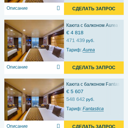
Описание
СДЕЛАТЬ ЗАПРОС
Каюта с балконом Aurea (BA
€ 4 818
471 439
руб.
Тариф:
Aurea
Описание
СДЕЛАТЬ ЗАПРОС
Каюта с балконом Fantastica
€ 5 607
548 642
руб.
Тариф:
Fantastica
Описание
СДЕЛАТЬ ЗАПРОС