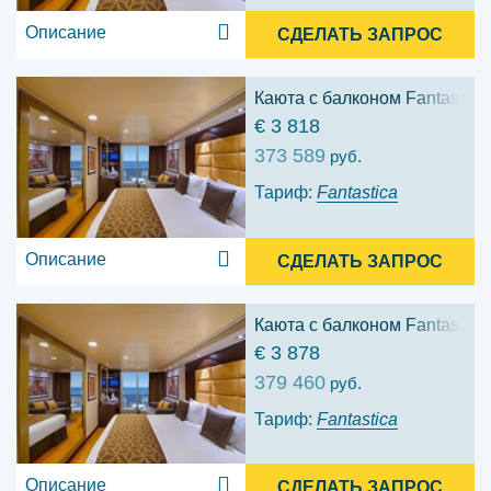
Описание
СДЕЛАТЬ ЗАПРОС
Каюта с балконом Fantastica
€ 3 818
373 589
руб.
Тариф:
Fantastica
Описание
СДЕЛАТЬ ЗАПРОС
Каюта с балконом Fantastica
€ 3 878
379 460
руб.
Тариф:
Fantastica
Описание
СДЕЛАТЬ ЗАПРОС