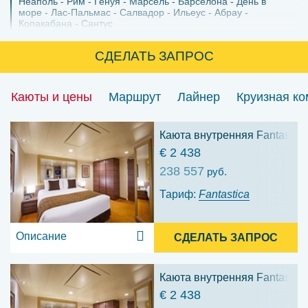
Неаполь
Рим
Генуя
Марсель
Барселона
День в
море
Лас-Пальмас
Салвадор
Ильеус
Абрау
Копакабана
Сантус
СДЕЛАТЬ ЗАПРОС
Каюты и цены
Маршрут
Лайнер
Круизная к
Каюта внутренняя Fantastica
€ 2 438
238 557
руб.
Тариф:
Fantastica
Описание
СДЕЛАТЬ ЗАПРОС
Каюта внутренняя Fantastica
€ 2 438