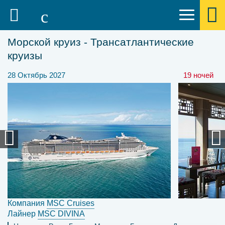
Морской круиз - Трансатлантические
круизы
28 Октябрь 2027
19 ночей
Компания
MSC Cruises
Лайнер
MSC DIVINA