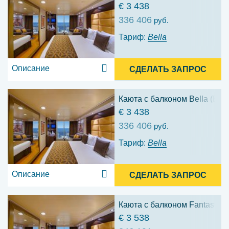
€ 3 438
336 406
руб.
Тариф:
Bella
Описание
СДЕЛАТЬ ЗАПРОС
Каюта с балконом Bella (BB)
€ 3 438
336 406
руб.
Тариф:
Bella
Описание
СДЕЛАТЬ ЗАПРОС
Каюта с балконом Fantastica
€ 3 538