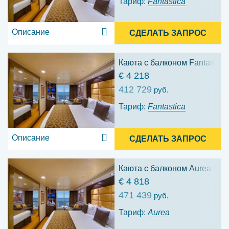
Тариф:
Fantastica
Описание
СДЕЛАТЬ ЗАПРОС
Каюта с балконом Fantastica
€ 4 218
412 729
руб.
Тариф:
Fantastica
Описание
СДЕЛАТЬ ЗАПРОС
Каюта с балконом Aurea (BA
€ 4 818
471 439
руб.
Тариф:
Aurea