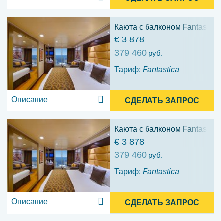
Каюта с балконом Fantastica
€ 3 878
379 460
руб.
Тариф:
Fantastica
Описание
СДЕЛАТЬ ЗАПРОС
Каюта с балконом Fantastica
€ 3 878
379 460
руб.
Тариф:
Fantastica
Описание
СДЕЛАТЬ ЗАПРОС