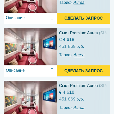
Тариф:
Aurea
Описание
СДЕЛАТЬ ЗАПРОС
Сьют Premium Aurea (SLW)
€ 4 618
451 869
руб.
Тариф:
Aurea
Описание
СДЕЛАТЬ ЗАПРОС
Сьют Premium Aurea (SLW)
€ 4 618
451 869
руб.
Тариф:
Aurea