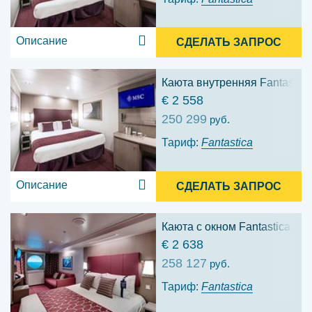
Описание
СДЕЛАТЬ ЗАПРОС
Каюта внутренняя Fantastica 
€ 2 558
250 299
руб.
Тариф:
Fantastica
Описание
СДЕЛАТЬ ЗАПРОС
Каюта с окном Fantastica (O
€ 2 638
258 127
руб.
Тариф:
Fantastica