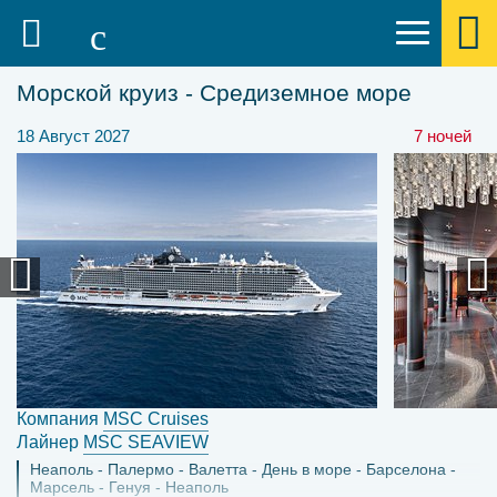
Морской круиз - Средиземное море
18 Август 2027
7 ночей
Компания
MSC Cruises
Лайнер
MSC SEAVIEW
Неаполь
Палермо
Валетта
День в море
Барселона
Марсель
Генуя
Неаполь