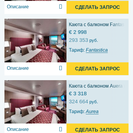
Описание
СДЕЛАТЬ ЗАПРОС
Каюта с балконом Fantastica
€ 2 998
293 353
руб.
Тариф:
Fantastica
Описание
СДЕЛАТЬ ЗАПРОС
Каюта с балконом Auera (BA
€ 3 318
324 664
руб.
Тариф:
Aurea
Описание
СДЕЛАТЬ ЗАПРОС