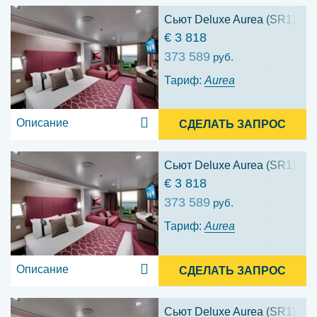
Сьют Deluxe Aurea (SR1)
€ 3 818
373 589
руб.
Тариф:
Aurea
Описание
СДЕЛАТЬ ЗАПРОС
Сьют Deluxe Aurea (SR1)
€ 3 818
373 589
руб.
Тариф:
Aurea
Описание
СДЕЛАТЬ ЗАПРОС
Сьют Deluxe Aurea (SR1)