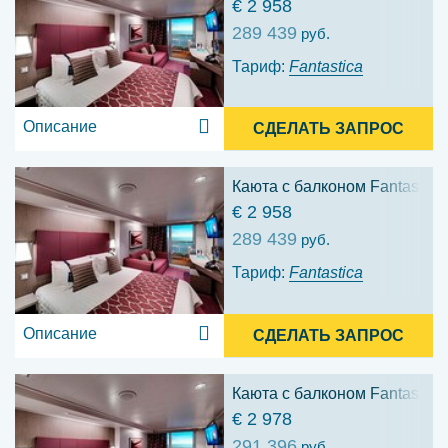
€ 2 958
289 439
руб.
Тариф:
Fantastica
Описание
СДЕЛАТЬ ЗАПРОС
Каюта с балконом Fantastica
€ 2 958
289 439
руб.
Тариф:
Fantastica
Описание
СДЕЛАТЬ ЗАПРОС
Каюта с балконом Fantastica
€ 2 978
291 396
руб.