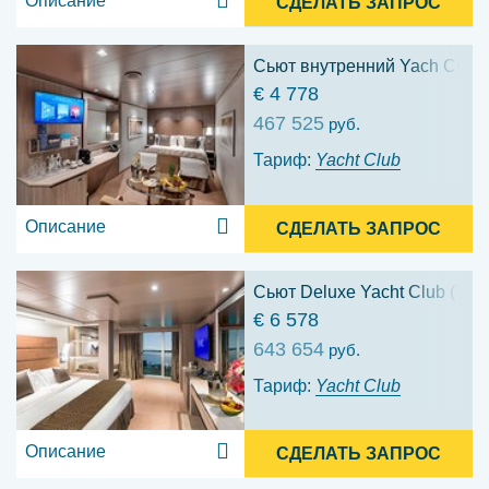
Описание
СДЕЛАТЬ ЗАПРОС
Сьют внутренний Yach Club 
€ 4 778
467 525
руб.
Тариф:
Yacht Club
Описание
СДЕЛАТЬ ЗАПРОС
Сьют Deluxe Yacht Club (YC1
€ 6 578
643 654
руб.
Тариф:
Yacht Club
Описание
СДЕЛАТЬ ЗАПРОС