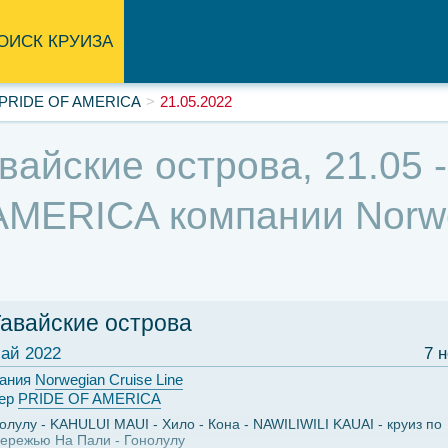
ОИСК КРУИЗА
PRIDE OF AMERICA
21.05.2022
вайские острова, 21.05 -
MERICA компании Norweg
Гавайские острова
ай 2022
7 
ания
Norwegian Cruise Line
ер
PRIDE OF AMERICA
олулу
KAHULUI MAUI
Хило
Кона
NAWILIWILI KAUAI
круиз по
ережью На Пали
Гонолулу