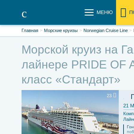
МЕНЮ
П
Главная
Морские круизы
Norwegian Cruise Line
Морской круиз на Га
лайнере PRIDE OF A
класс «Стандарт»
23
21 М
Комп
Лайн
Гон
поб