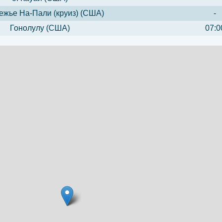
ежье На-Пали (круиз) (США)
-
Гонолулу (США)
07:0