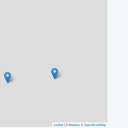
Leaflet
| ©
Mapbox
©
OpenStreetMap