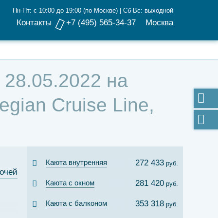
Пн-Пт: с 10:00 до 19:00 (по Москве) | Сб-Вс: выходной
Контакты
+7 (495) 565-34-37
Москва
 28.05.2022 на
ian Cruise Line,
Каюта внутренняя
272 433
руб.
ночей
Каюта с окном
281 420
руб.
Каюта с балконом
353 318
руб.