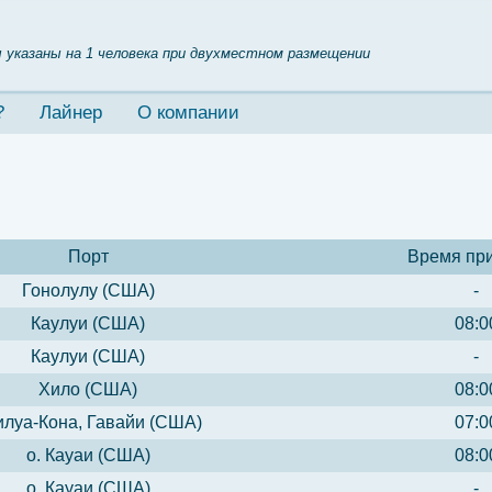
 указаны на 1 человека при двухместном размещении
?
Лайнер
О компании
Порт
Время пр
Гонолулу (США)
-
Каулуи (США)
08:0
Каулуи (США)
-
Хило (США)
08:0
илуа-Кона, Гавайи (США)
07:0
о. Кауаи (США)
08:0
о. Кауаи (США)
-