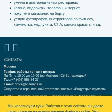
ужины в альтернативных ресторанах
казино, видеоигры, телефон, интернет
покупки в магазинах на борту
услуги фотографов, инструкторов по фитнесу,
химчистки, медпункта, СПА, салона красоты и т.д.
КОНТАКТЫ
Москва
График работы контакт-центра:
Пн-Пт: с 10:00 до 19:00 (по Москве) | Сб-Вс: выходной
Тел.:
+7 (495) 565-34-37
Email:
office@viamaris.ru
Общество с ограниченной ответственностью «Индустрия круизов»
© 2026, «Индустрия круизов» - морские круизы. Использование
текстов и фотографий с сайта viamaris.ru только с письменного
Мы используем куки.
Работая с этим сайтом, вы даете
разрешения компании «Индустрия круизов». Информация,
размещённая на сайте, несёт справочный характер и не является
свое согласие на использование файлов cookie. Это