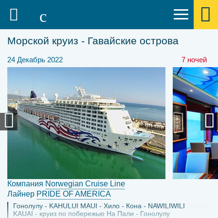
Морской круиз - Гавайские острова
24 Декабрь 2022
7 ночей
Компания
Norwegian Cruise Line
Лайнер
PRIDE OF AMERICA
Гонолулу
KAHULUI MAUI
Хило
Кона
NAWILIWILI
KAUAI
круиз по побережью На Пали
Гонолулу