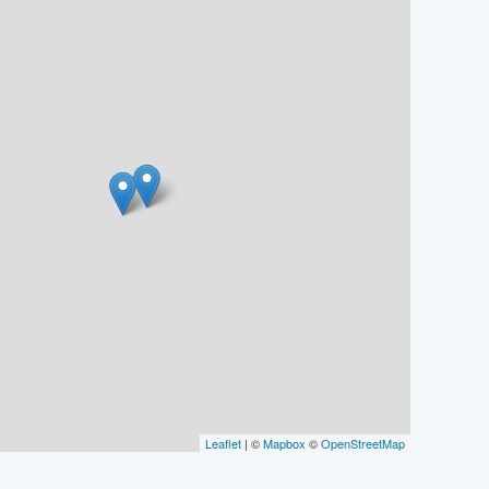
Leaflet
| ©
Mapbox
©
OpenStreetMap