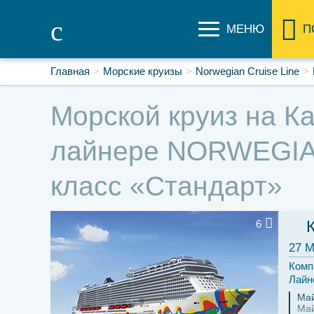
МЕНЮ
П
Главная
Морские круизы
Norwegian Cruise Line
Морской круиз на Ка
лайнере NORWEGIAN
класс «Стандарт»
6
27 М
Комп
Лайн
Ма
Ма