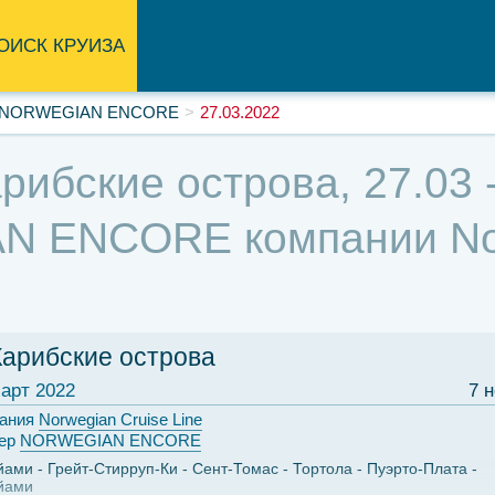
ОИСК КРУИЗА
NORWEGIAN ENCORE
27.03.2022
рибские острова, 27.03 -
 ENCORE компании Norw
Карибские острова
арт 2022
7 
ания
Norwegian Cruise Line
ер
NORWEGIAN ENCORE
йами
Грейт-Стирруп-Ки
Сент-Томас
Тортола
Пуэрто-Плата
йами