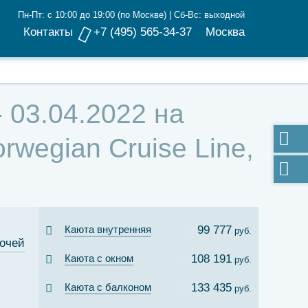
Пн-Пт: с 10:00 до 19:00 (по Москве) | Сб-Вс: выходной
Контакты
+7 (495) 565-34-37
Москва
 03.04.2022 на
egian Cruise Line,
Каюта внутренняя
99 777
руб.
ночей
Каюта с окном
108 191
руб.
Каюта с балконом
133 435
руб.