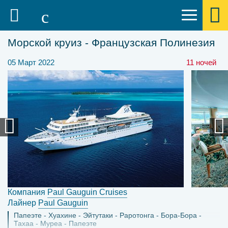
Морской круиз - Французская Полинезия
05 Март 2022
11 ночей
Компания
Paul Gauguin Cruises
Лайнер
Paul Gauguin
Папеэте
Хуахине
Эйтутаки
Раротонга
Бора-Бора
Тахаа
Муреа
Папеэте