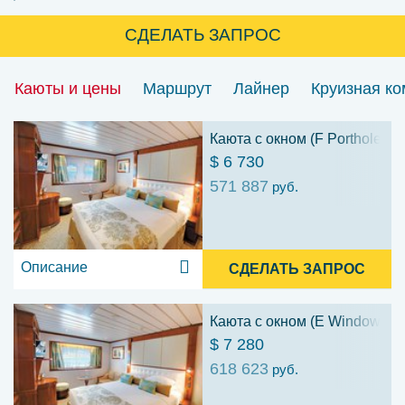
СДЕЛАТЬ ЗАПРОС
Каюты и цены
Маршрут
Лайнер
Круизная к
Каюта с окном (F Porthole St
$ 6 730
571 887
руб.
Описание
СДЕЛАТЬ ЗАПРОС
Каюта с окном (E Window Sta
$ 7 280
618 623
руб.