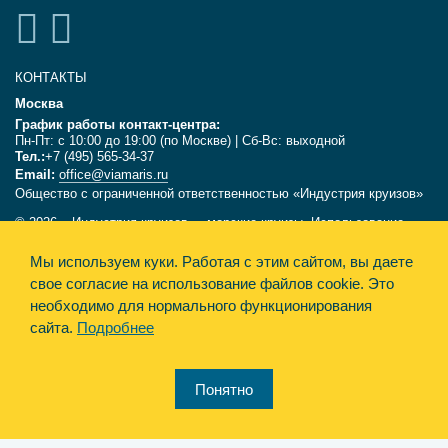
КОНТАКТЫ
Москва
График работы контакт-центра:
Пн-Пт: с 10:00 до 19:00 (по Москве) | Сб-Вс: выходной
Тел.:
+7 (495) 565-34-37
Email:
office@viamaris.ru
Общество с ограниченной ответственностью «Индустрия круизов»
© 2026, «Индустрия круизов» - морские круизы. Использование
текстов и фотографий с сайта viamaris.ru только с письменного
Мы используем куки.
Работая с этим сайтом, вы даете
разрешения компании «Индустрия круизов». Информация,
размещённая на сайте, несёт справочный характер и не является
свое согласие на использование файлов cookie. Это
офертой.
необходимо для нормального функционирования
сайта.
Подробнее
Политика конфиденциальности
Design&Engine Synthesis
Понятно
Карта сайта