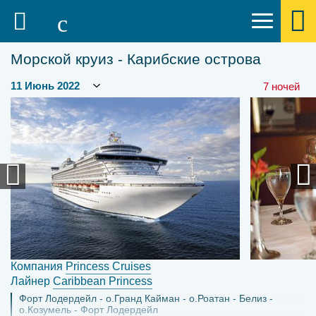
Морской круиз - Карибские острова
7 ночей
Компания
Princess Cruises
Лайнер
Caribbean Princess
Форт Лодердейл
о.Гранд Кайман
о.Роатан
Белиз
о.Козумель
Форт Лодердейл