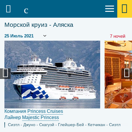
Морской круиз - Аляска
7 ночей
Компания
Princess Cruises
Лайнер
Majestic Princess
Сиэтл
Джуно
Скагуэй
Глейшер-Бей
Кетчикан
Сиэтл