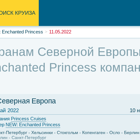
ОИСК КРУИЗА
 Enchanted Princess
11.05.2022
ранам Северной Европы,
hanted Princess компани
Северная Европа
ай 2022
10 
ания
Princess Cruises
ер
NEW: Enchanted Princess
кт-Петербург
Хельсинки
Стокгольм
Копенгаген
Осло
Берлин
лин
Санкт-Петербург