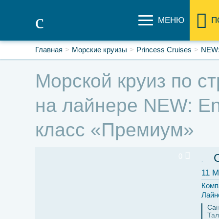
МЕНЮ
П
Главная
Морские круизы
Princess Cruises
NEW:
Морской круиз по ст
на лайнере NEW: Enc
класс «Премиум»
0
11 М
Комп
Лайн
Сан
Тал