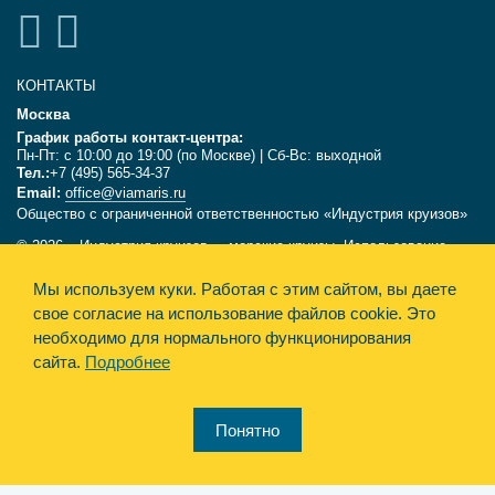
КОНТАКТЫ
Москва
График работы контакт-центра:
Пн-Пт: с 10:00 до 19:00 (по Москве) | Сб-Вс: выходной
Тел.:
+7 (495) 565-34-37
Email:
office@viamaris.ru
Общество с ограниченной ответственностью «Индустрия круизов»
© 2026, «Индустрия круизов» - морские круизы. Использование
текстов и фотографий с сайта viamaris.ru только с письменного
Мы используем куки.
Работая с этим сайтом, вы даете
разрешения компании «Индустрия круизов». Информация,
размещённая на сайте, несёт справочный характер и не является
свое согласие на использование файлов cookie. Это
офертой.
необходимо для нормального функционирования
сайта.
Подробнее
Политика конфиденциальности
Design&Engine Synthesis
Понятно
Карта сайта