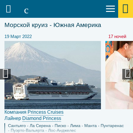
Морской круиз - Южная Америка
19 Март 2022
17 ночей
Компания
Princess Cruises
Лайнер
Diamond Princess
Сантьяго
Ла Серена
Писко
Лима
Манта
Пунтаренас
Пуэрто-Вальярта
Лос-Анджелес