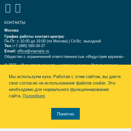
КОНТАКТЫ
Москва
График работы контакт-центра:
Пн-Пт: с 10:00 до 19:00 (по Москве) | Сб-Вс: выходной
Тел.:
+7 (495) 565-34-37
Email:
office@viamaris.ru
Общество с ограниченной ответственностью «Индустрия круизов»
© 2026, «Индустрия круизов» - морские круизы. Использование
текстов и фотографий с сайта viamaris.ru только с письменного
Мы используем куки.
Работая с этим сайтом, вы даете
разрешения компании «Индустрия круизов». Информация,
размещённая на сайте, несёт справочный характер и не является
свое согласие на использование файлов cookie. Это
офертой.
необходимо для нормального функционирования
сайта.
Подробнее
Политика конфиденциальности
Design&Engine Synthesis
Понятно
Карта сайта