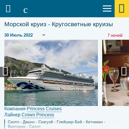
Морской круиз - Кругосветные круизы
7 ночей
Компания
Princess Cruises
Лайнер
Crown Princess
Сиэтл
Джуно
Скагуэй
Глейшер-Бей
Кетчикан
Виктория
Сиэтл