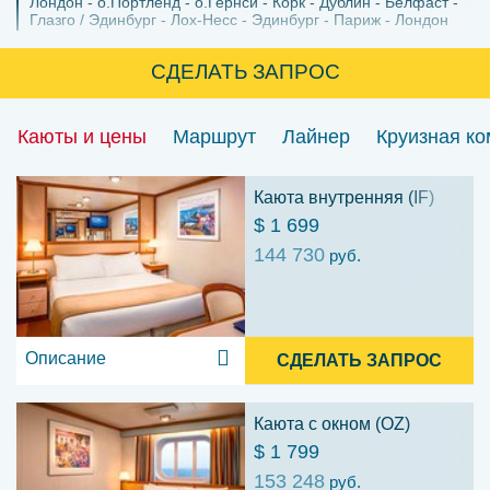
Лондон
о.Портленд
о.Гернси
Корк
Дублин
Белфаст
Глазго / Эдинбург
Лох-Несс
Эдинбург
Париж
Лондон
СДЕЛАТЬ ЗАПРОС
Каюты и цены
Маршрут
Лайнер
Круизная к
Каюта внутренняя (IF)
$ 1 699
144 730
руб.
Описание
СДЕЛАТЬ ЗАПРОС
Каюта с окном (OZ)
$ 1 799
153 248
руб.