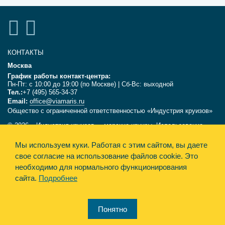
КОНТАКТЫ
Москва
График работы контакт-центра:
Пн-Пт: с 10:00 до 19:00 (по Москве) | Сб-Вс: выходной
Тел.:
+7 (495) 565-34-37
Email:
office@viamaris.ru
Общество с ограниченной ответственностью «Индустрия круизов»
© 2026, «Индустрия круизов» - морские круизы. Использование
текстов и фотографий с сайта viamaris.ru только с письменного
Мы используем куки.
Работая с этим сайтом, вы даете
разрешения компании «Индустрия круизов». Информация,
размещённая на сайте, несёт справочный характер и не является
свое согласие на использование файлов cookie. Это
офертой.
необходимо для нормального функционирования
сайта.
Подробнее
Политика конфиденциальности
Design&Engine Synthesis
Понятно
Карта сайта