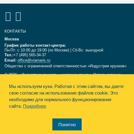
КОНТАКТЫ
Москва
График работы контакт-центра:
Пн-Пт: с 10:00 до 19:00 (по Москве) | Сб-Вс: выходной
Тел.:
+7 (495) 565-34-37
Email:
office@viamaris.ru
Общество с ограниченной ответственностью «Индустрия круизов»
© 2026, «Индустрия круизов» - морские круизы. Использование
текстов и фотографий с сайта viamaris.ru только с письменного
Мы используем куки.
Работая с этим сайтом, вы даете
разрешения компании «Индустрия круизов». Информация,
размещённая на сайте, несёт справочный характер и не является
свое согласие на использование файлов cookie. Это
офертой.
необходимо для нормального функционирования
сайта.
Подробнее
Политика конфиденциальности
Design&Engine Synthesis
Понятно
Карта сайта