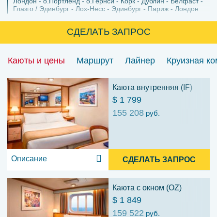
Лондон
о.Портленд
о.Гернси
Корк
Дублин
Белфаст
Глазго / Эдинбург
Лох-Несс
Эдинбург
Париж
Лондон
СДЕЛАТЬ ЗАПРОС
Каюты и цены
Маршрут
Лайнер
Круизная к
Каюта внутренняя (IF)
$ 1 799
155 208
руб.
Описание
СДЕЛАТЬ ЗАПРОС
Каюта с окном (OZ)
$ 1 849
159 522
руб.