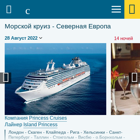
Морской круиз - Северная Европа
14 ночей
Компания
Princess Cruises
Лайнер
Island Princess
Лондон
Скаген
Клайпеда
Рига
Хельсинки
Санкт-
Петербург
Таллин
Стокгольм
Висбю
о.Борнхольм