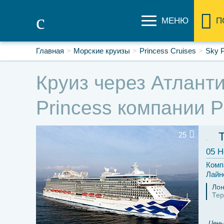
МЕНЮ
П
Главная
Морские круизы
Princess Cruises
Sky P
Круиз через Атланти
Princess компании P
25
05 Н
Комп
Лайн
Ло
Тер
Цены