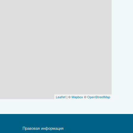
Leaflet
| ©
Mapbox
©
OpenStreetMap
Правовая информация