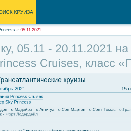
ОИСК КРУИЗА
rincess
05.11.2021
ку, 05.11 - 20.11.2021 н
rincess Cruises, класс 
Трансатлантические круизы
оябрь 2021
15 
ания
Princess Cruises
ер
Sky Princess
ндон
о.Мадейра
о.Антигуа
о.Сен-Мартен
о.Сент-Томас
о.Гра
к
Форт Лодердейл
 указаны на 1 человека при двухместном размещении