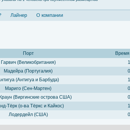
?
Лайнер
О компании
Порт
Время
Гарвич (Великобритания)
1
Мадейра (Португалия)
0
нтигуа (Антигуа и Барбуда)
1
Мариго (Сен-Мартен)
0
Краун (Виргинские острова США)
0
нд-Тёрк (о-ва Тёркс и Кайкос)
1
Лодердейл (США)
0