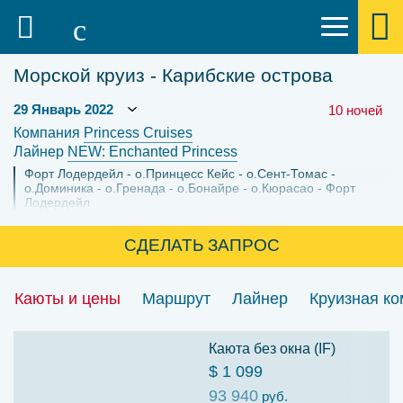
Морской круиз - Карибские острова
10 ночей
Компания
Princess Cruises
Лайнер
NEW: Enchanted Princess
Форт Лодердейл
о.Принцесс Кейс
о.Сент-Томас
о.Доминика
о.Гренада
о.Бонайре
о.Кюрасао
Форт
Лодердейл
СДЕЛАТЬ ЗАПРОС
Каюты и цены
Маршрут
Лайнер
Круизная к
Каюта без окна (IF)
$ 1 099
93 940
руб.