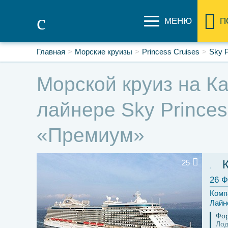
МЕНЮ
П
Главная
Морские круизы
Princess Cruises
Sky P
Морской круиз на Ка
лайнере Sky Princes
«Премиум»
25
26 Ф
Комп
Лайн
Фор
Ло