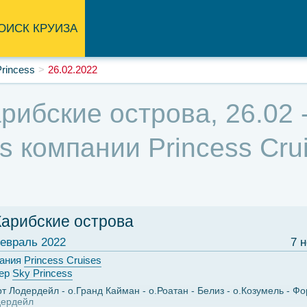
ОИСК КРУИЗА
rincess
26.02.2022
рибские острова, 26.02 -
s компании Princess Crui
Карибские острова
евраль 2022
7 
ания
Princess Cruises
ер
Sky Princess
т Лодердейл
о.Гранд Кайман
о.Роатан
Белиз
о.Козумель
Фо
дердейл