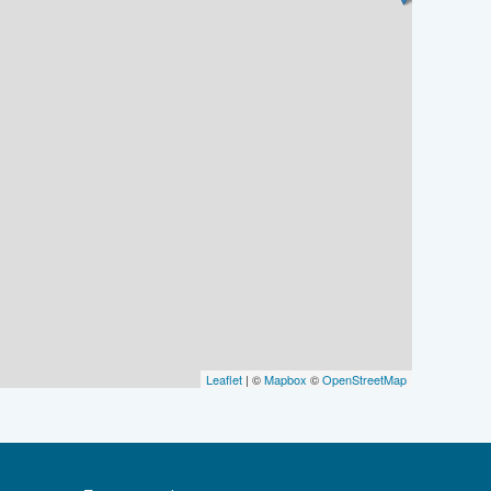
Leaflet
| ©
Mapbox
©
OpenStreetMap