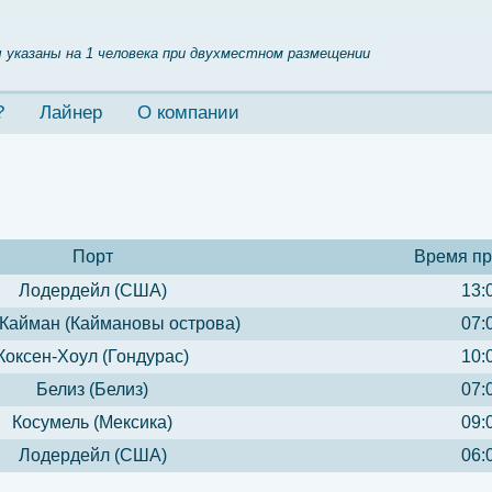
 указаны на 1 человека при двухместном размещении
?
Лайнер
О компании
Порт
Время п
Лодердейл (США)
13:
Кайман (Каймановы острова)
07:
Коксен-Хоул (Гондурас)
10:
Белиз (Белиз)
07:
Косумель (Мексика)
09:
Лодердейл (США)
06: