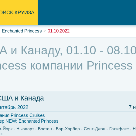
ОИСК КРУИЗА
 Enchanted Princess
01.10.2022
 и Канаду, 01.10 - 08.1
cess компании Princess 
США и Канада
ктябрь 2022
7 
ания
Princess Cruises
ер
NEW: Enchanted Princess
ю-Йорк
Ньюпорт
Бостон
Бар-Харбор
Сент-Джон
Галифакс
Н
к