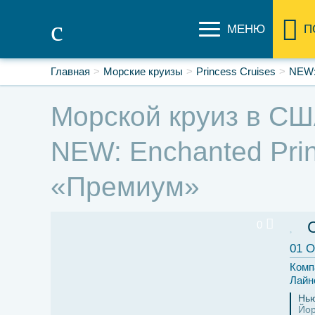
МЕНЮ
П
Главная
Морские круизы
Princess Cruises
NEW:
Морской круиз в США
NEW: Enchanted Prin
«Премиум»
0
01 О
Комп
Лайн
Нь
Йор