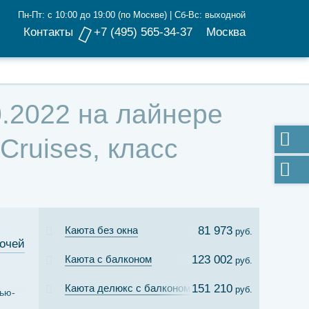
Пн-Пт: с 10:00 до 19:00 (по Москве) | Сб-Вс: выходной
Контакты
+7 (495) 565-34-37
Москва
0.2022 на лайнере
Cruises, класс
Каюта без окна
81 973
руб.
ночей
Каюта с балконом
123 002
руб.
Каюта делюкс с балконом
151 210
руб.
ью-