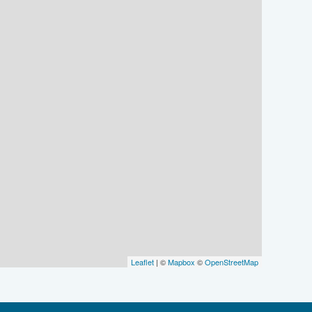
Leaflet
| ©
Mapbox
©
OpenStreetMap