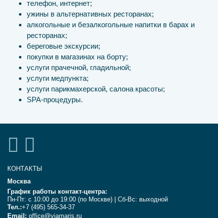
телефон, интернет;
ужины в альтернативных ресторанах;
алкогольные и безалкогольные напитки в барах и
ресторанах;
береговые экскурсии;
покупки в магазинах на борту;
услуги прачечной, гладильной;
услуги медпункта;
услуги парикмахерской, салона красоты;
SPA-процедуры.
КОНТАКТЫ
Москва
График работы контакт-центра:
Пн-Пт: с 10:00 до 19:00 (по Москве) | Сб-Вс: выходной
Тел.:
+7 (495) 565-34-37
Email:
office@viamaris.ru