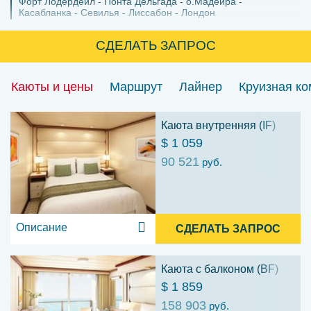
Форт Лодердейл
Понта Дельгада
о.Мадейра
Касабланка
Севилья
Лиссабон
Лондон
СДЕЛАТЬ ЗАПРОС
Каюты и цены
Маршрут
Лайнер
Круизная к
Каюта внутренняя (IF)
$ 1 059
90 521
руб.
Описание
СДЕЛАТЬ ЗАПРОС
Каюта с балконом (BF)
$ 1 859
158 903
руб.