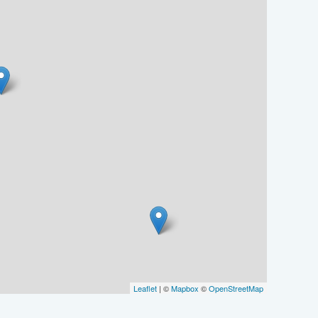
Leaflet
| ©
Mapbox
©
OpenStreetMap