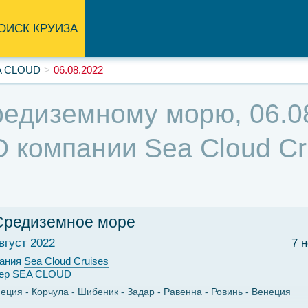
ОИСК КРУИЗА
A CLOUD
06.08.2022
едиземному морю, 06.08
компании Sea Cloud Cru
Средиземное море
вгуст 2022
7 
ания
Sea Cloud Cruises
ер
SEA CLOUD
неция
Корчула
Шибеник
Задар
Равенна
Ровинь
Венеция