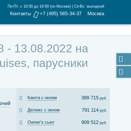
Пн-Пт: с 10:00 до 19:00 (по Москве) | Сб-Вс: выходной
Контакты
+7 (495) 565-34-37
Москва
 - 13.08.2022 на
ises, парусники
Каюта с окном
399 715
руб.
ночей
Делюкс с окном
791 114
руб.
Owner's сьют
909 512
руб.