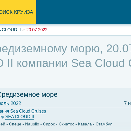
ОИСК КРУИЗА
 CLOUD II
20.07.2022
едиземному морю, 20.07
II компании Sea Cloud C
Средиземное море
юль 2022
7 
ания
Sea Cloud Cruises
ер
SEA CLOUD II
рей
Спеце
Nauplio
Сирос
Скиатос
Кавала
Стамбул