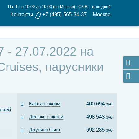
Пн-Пт: с 10:00 до 19:00 (по Москве) | Сб-Вс: выходной
Контакты
+7 (495) 565-34-37
Москва
 - 27.07.2022 на
ruises, парусники
Каюта с окном
400 694
руб.
ночей
Делюкс с окном
498 543
руб.
Джуниор Сьют
692 285
руб.