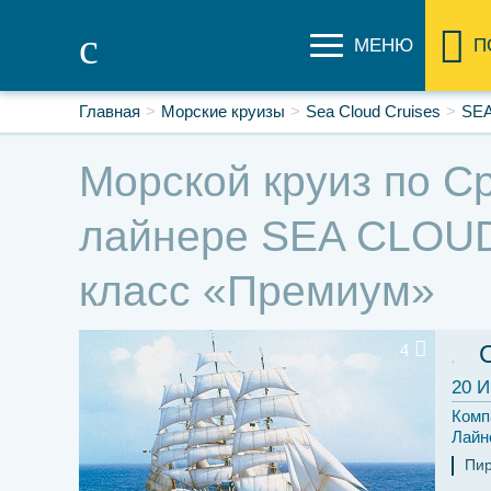
МЕНЮ
П
Главная
Морские круизы
Sea Cloud Cruises
SEA
Морской круиз по Ср
лайнере SEA CLOUD 
класс «Премиум»
4
20 И
Комп
Лайн
Пи