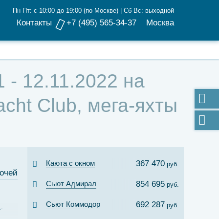
Пн-Пт: с 10:00 до 19:00 (по Москве) | Сб-Вс: выходной
Контакты
+7 (495) 565-34-37
Москва
 - 12.11.2022 на
cht Club, мега-яхты
Каюта с окном
367 470
руб.
ночей
Сьют Адмирал
854 695
руб.
Сьют Коммодор
692 287
руб.
-