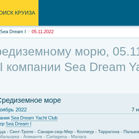
ОИСК КРУИЗА
Sea Dream I
05.11.2022
едиземному морю, 05.11
 компании Sea Dream Ya
Средиземное море
оябрь 2022
7 
ания
Sea Dream Yacht Club
ер
Sea Dream I
цца
Сент-Тропе
Санари-сюр-Мер
Коллиур
Таррагона
Пальма
Мальорка
Аликанте
Cartagena
Малага