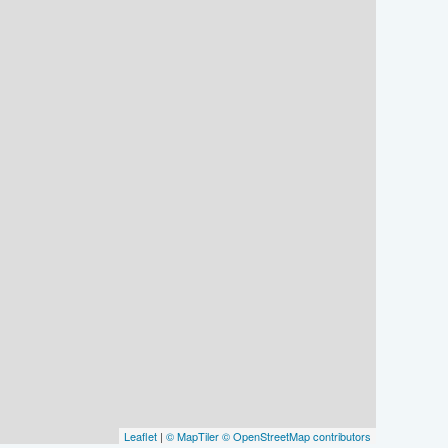
Leaflet
|
© MapTiler
© OpenStreetMap contributors