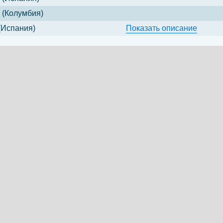
 (Колумбия)
(Испания)
Показать
описание