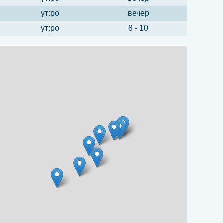
ут:ро
вечер
ут:ро
8 - 10