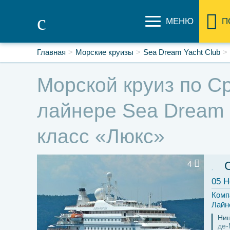
МЕНЮ
П
Главная
Морские круизы
Sea Dream Yacht Club
Морской круиз по Ср
лайнере Sea Dream I
класс «Люкс»
4
05 Н
Комп
Лайн
Ни
де-