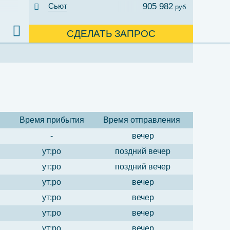
Сьют
905 982
руб.
СДЕЛАТЬ ЗАПРОС
Время прибытия
Время отправления
-
вечер
ут:ро
поздний вечер
ут:ро
поздний вечер
ут:ро
вечер
ут:ро
вечер
ут:ро
вечер
ут:ро
вечер