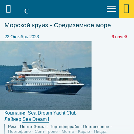
Морской круиз - Средиземное море
22 Октябрь 2023
6 ночей
Компания
Sea Dream Yacht Club
Лайнер
Sea Dream I
Рим
Порто-Эркол
Портеферрайо
Портовенере
Портофино
Сент-Тропе
Монте - Карло
Ницца