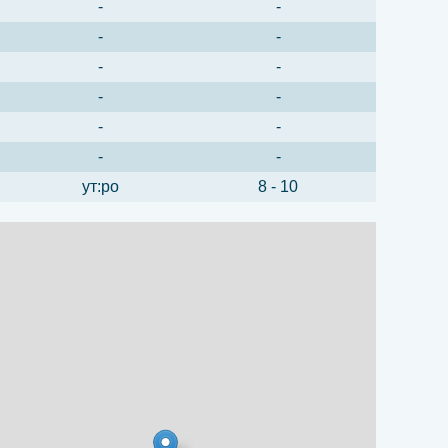
-
-
-
-
-
-
-
-
-
-
-
-
ут:ро
8 - 10