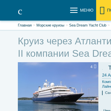
МЕНЮ
П
Главная
Морские круизы
Sea Dream Yacht Club
Круиз через Атланти
II компании Sea Dre
4
24 А
Комп
Лайн
Сан
Цены