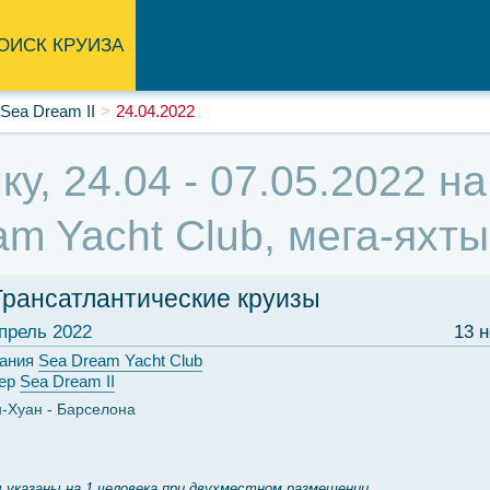
ОИСК КРУИЗА
Sea Dream II
24.04.2022
ку, 24.04 - 07.05.2022 
am Yacht Club, мега-яхт
Трансатлантические круизы
прель 2022
13 
ания
Sea Dream Yacht Club
ер
Sea Dream II
-Хуан
Барселона
 указаны на 1 человека при двухместном размещении