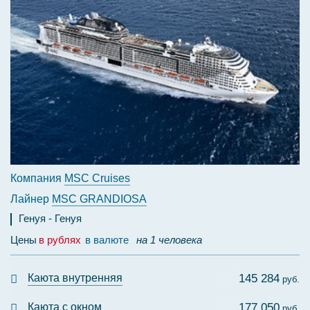
Компания
MSC Cruises
Лайнер
MSC GRANDIOSA
Генуя
Генуя
Цены
в рублях
в валюте
на 1 человека
Каюта внутренняя
145 284
руб.
Каюта с окном
177 050
руб.