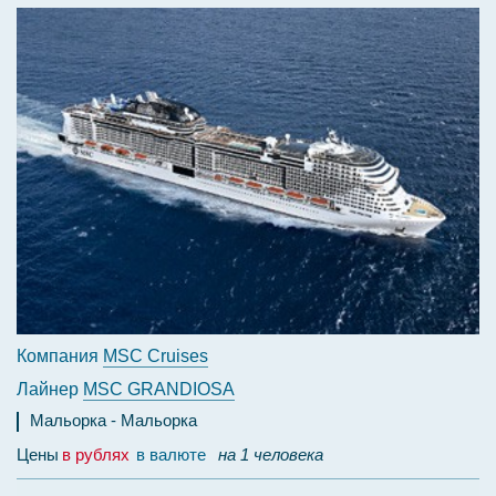
Компания
MSC Cruises
Лайнер
MSC GRANDIOSA
Мальорка
Мальорка
Цены
в рублях
в валюте
на 1 человека