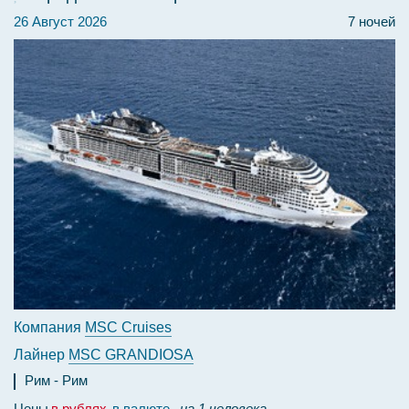
26 Август 2026
7 ночей
Компания
MSC Cruises
Лайнер
MSC GRANDIOSA
Рим
Рим
Цены
в рублях
в валюте
на 1 человека