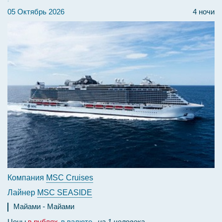
05 Октябрь 2026
4 ночи
Компания
MSC Cruises
Лайнер
MSC SEASIDE
Майами
Майами
Цены
в рублях
в валюте
на 1 человека