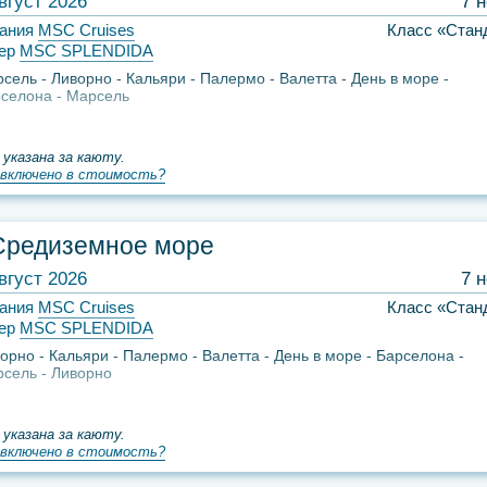
вгуст 2026
7 
ания
MSC Cruises
Класс «Стан
ер
MSC SPLENDIDA
рсель
Ливорно
Кальяри
Палермо
Валетта
День в море
селона
Марсель
 указана за каюту.
включено в стоимость?
Средиземное море
вгуст 2026
7 
ания
MSC Cruises
Класс «Стан
ер
MSC SPLENDIDA
орно
Кальяри
Палермо
Валетта
День в море
Барселона
рсель
Ливорно
 указана за каюту.
включено в стоимость?