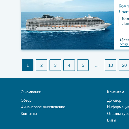
Комп
Лайн
Кал
Лив
Цена
Что 
(current)
...
1
2
3
4
5
10
20
О компании
Клиентам
Обзор
Договор
Финансовое обеспечение
Информация
Контакты
Отзывы тур
Визы