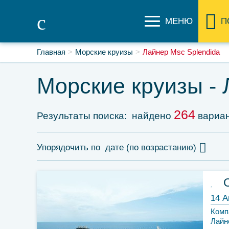
МЕНЮ
П
Главная
Морские круизы
Лайнер Msc Splendida
Морские круизы 
264
Результаты поиска:
найдено
вариа
Упорядочить по
дате (по возрастанию)
14 А
Комп
Лайн