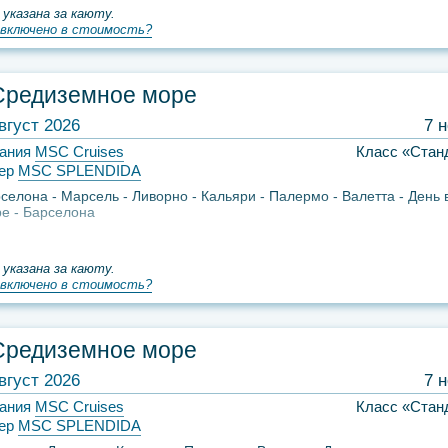
 указана за каюту.
включено в стоимость?
Средиземное море
вгуст 2026
7 
ания
MSC Cruises
Класс «Стан
ер
MSC SPLENDIDA
селона
Марсель
Ливорно
Кальяри
Палермо
Валетта
День 
ре
Барселона
 указана за каюту.
включено в стоимость?
Средиземное море
вгуст 2026
7 
ания
MSC Cruises
Класс «Стан
ер
MSC SPLENDIDA