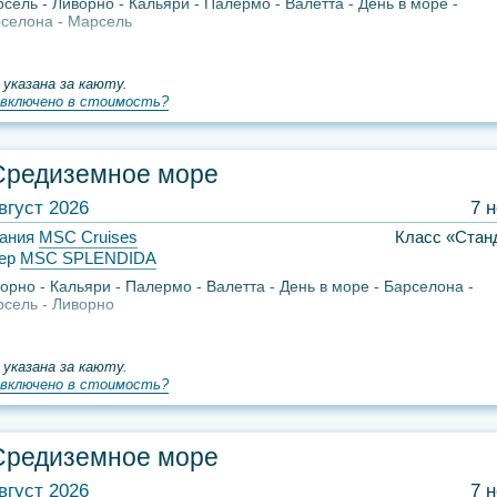
рсель
Ливорно
Кальяри
Палермо
Валетта
День в море
селона
Марсель
 указана за каюту.
включено в стоимость?
Средиземное море
вгуст 2026
7 
ания
MSC Cruises
Класс «Стан
ер
MSC SPLENDIDA
орно
Кальяри
Палермо
Валетта
День в море
Барселона
рсель
Ливорно
 указана за каюту.
включено в стоимость?
Средиземное море
вгуст 2026
7 