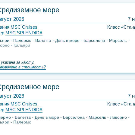
Средиземное море
вгуст 2026
7 
ания
MSC Cruises
Класс «Стан
ер
MSC SPLENDIDA
ьяри
Палермо
Валетта
День в море
Барселона
Марсель
орно
Кальяри
 указана за каюту.
включено в стоимость?
Средиземное море
вгуст 2026
7 
ания
MSC Cruises
Класс «Стан
ер
MSC SPLENDIDA
лермо
Валетта
День в море
Барселона
Марсель
Ливорно
ьяри
Палермо