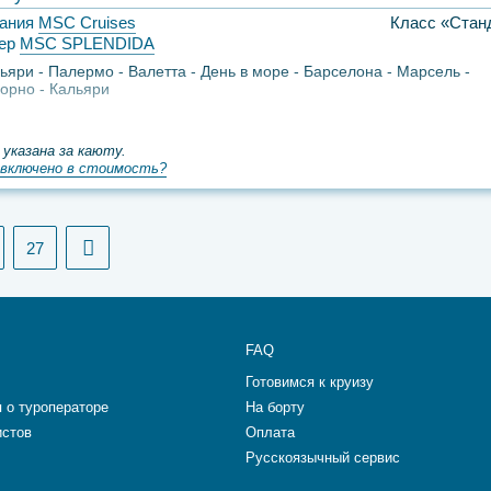
ания
MSC Cruises
Класс «Стан
ер
MSC SPLENDIDA
ьяри
Палермо
Валетта
День в море
Барселона
Марсель
орно
Кальяри
 указана за каюту.
включено в стоимость?
27
FAQ
Готовимся к круизу
 о туроператоре
На борту
истов
Оплата
Русскоязычный сервис