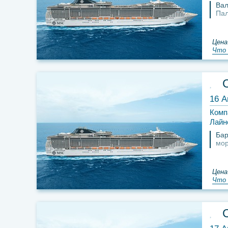
Вал
Па
Цена
Что 
16 А
Комп
Лайн
Бар
мо
Цена
Что 