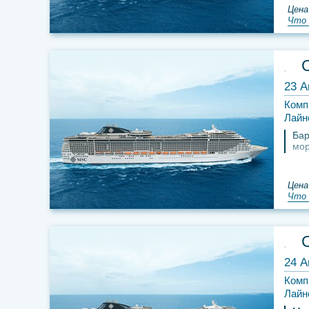
Цена
Что 
23 А
Комп
Лайн
Бар
мо
Цена
Что 
24 А
Комп
Лайн