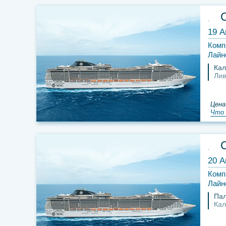
19 А
Комп
Лайн
Кал
Лив
Цена
Что 
20 А
Комп
Лайн
Па
Кал