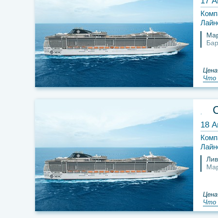
17 А
Комп
Лайн
Ма
Бар
Цена
Что 
18 А
Комп
Лайн
Лив
Ма
Цена
Что 