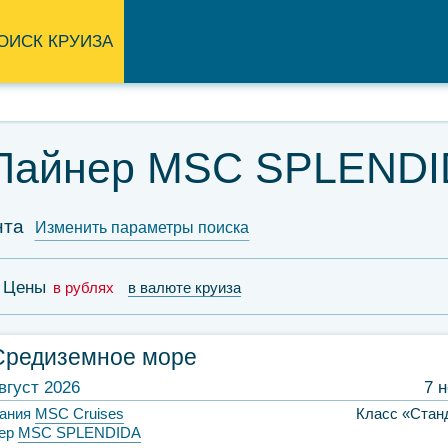
ОИСК КРУИЗА
- Лайнер MSC SPLEND
нта
Изменить параметры поиска
Цены
в рублях
в валюте круиза
Средиземное море
вгуст 2026
7 
ания
MSC Cruises
Класс «Стан
ер
MSC SPLENDIDA