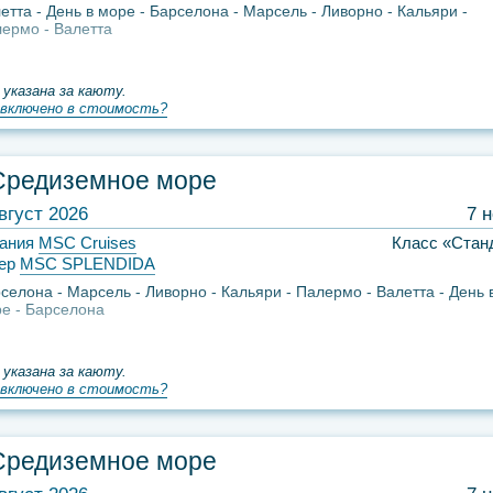
етта
День в море
Барселона
Марсель
Ливорно
Кальяри
лермо
Валетта
 указана за каюту.
включено в стоимость?
Средиземное море
вгуст 2026
7 
ания
MSC Cruises
Класс «Стан
ер
MSC SPLENDIDA
селона
Марсель
Ливорно
Кальяри
Палермо
Валетта
День 
ре
Барселона
 указана за каюту.
включено в стоимость?
Средиземное море