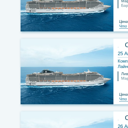
Ма
Бар
Цена
Что 
25 А
Комп
Лайн
Лив
Ма
Цена
Что 
26 А