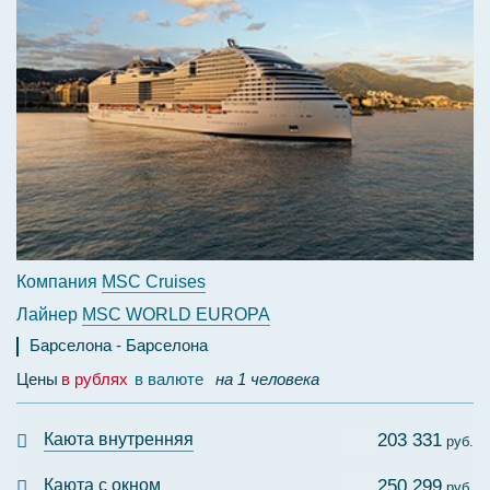
Компания
MSC Cruises
Лайнер
MSC WORLD EUROPA
Барселона
Барселона
Цены
в рублях
в валюте
на 1 человека
Каюта внутренняя
203 331
руб.
Каюта с окном
250 299
руб.