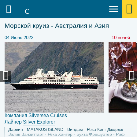
Морской круиз - Австралия и Азия
04 Июнь 2022
10 ночей
Компания
Silversea Cruises
Лайнер
Silver Explorer
Дарвин
MATAKUS ISLAND
Виндам
Река Кинг Джордж
Залив Ванзиттарт
Река Хантер
Бухта Фрешуотер
Риф