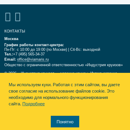
КОНТАКТЫ
Москва
График работы контакт-центра:
Пн-Пт: с 10:00 до 19:00 (по Москве) | Сб-Вс: выходной
Тел.:
+7 (495) 565-34-37
Email:
office@viamaris.ru
Общество с ограниченной ответственностью «Индустрия круизов»
© 2026, «Индустрия круизов» - морские круизы. Использование
текстов и фотографий с сайта viamaris.ru только с письменного
разрешения компании «Индустрия круизов». Информация,
Мы используем куки.
Работая с этим сайтом, вы даете
размещённая на сайте, несёт справочный характер и не является
свое согласие на использование файлов cookie. Это
офертой.
необходимо для нормального функционирования
сайта.
Подробнее
Политика конфиденциальности
Design&Engine Synthesis
Понятно
Карта сайта