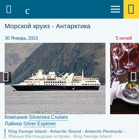
Морской круиз - Антарктика
30 Январь 2023
5 ночей
Компания
Silversea Cruises
Лайнер
Silver Explorer
King George Island
Antarctic Sound
Antarctic Peninsula
Южные Шетландские острова
King George Island