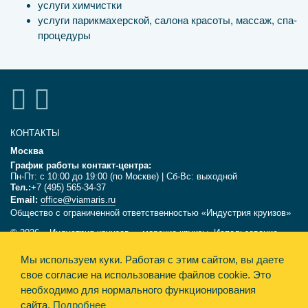
услуги химчистки
услуги парикмахерской, салона красоты, массаж, спа-
процедуры
КОНТАКТЫ
Москва
График работы контакт-центра:
Пн-Пт: с 10:00 до 19:00 (по Москве) | Сб-Вс: выходной
Тел.:
+7 (495) 565-34-37
Email:
office@viamaris.ru
Общество с ограниченной ответственностью «Индустрия круизов»
© 2026, «Индустрия круизов» - морские круизы. Использование
текстов и фотографий с сайта viamaris.ru только с письменного
Мы используем куки.
Работая с этим сайтом, вы даете
разрешения компании «Индустрия круизов». Информация,
размещённая на сайте, несёт справочный характер и не является
свое согласие на использование файлов cookie. Это
офертой.
необходимо для нормального функционирования
сайта.
Подробнее
Политика конфиденциальности