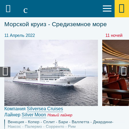
Морской круиз - Средиземное море
11 Апрель 2022
11 ночей
Компания
Silversea Cruises
Лайнер
Silver Moon
Новый лайнер
Венеция
Копер
Сплит
Бари
Валлетта
Джардини-
Наксос
Палермо
Сорренто
Рим