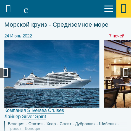
Морской круиз - Средиземное море
24 Июнь 2022
7 ночей
Компания
Silversea Cruises
Лайнер
Silver Spirit
Венеция
Опатия
Хвар
Сплит
Дубровник
Шибеник
Триест
Венеция