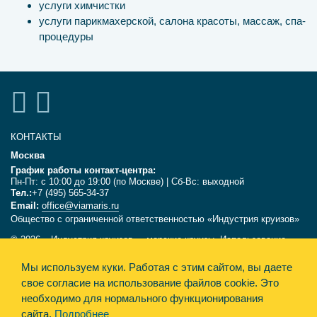
услуги химчистки
услуги парикмахерской, салона красоты, массаж, спа-
процедуры
КОНТАКТЫ
Москва
График работы контакт-центра:
Пн-Пт: с 10:00 до 19:00 (по Москве) | Сб-Вс: выходной
Тел.:
+7 (495) 565-34-37
Email:
office@viamaris.ru
Общество с ограниченной ответственностью «Индустрия круизов»
© 2026, «Индустрия круизов» - морские круизы. Использование
текстов и фотографий с сайта viamaris.ru только с письменного
Мы используем куки.
Работая с этим сайтом, вы даете
разрешения компании «Индустрия круизов». Информация,
размещённая на сайте, несёт справочный характер и не является
свое согласие на использование файлов cookie. Это
офертой.
необходимо для нормального функционирования
сайта.
Подробнее
Политика конфиденциальности