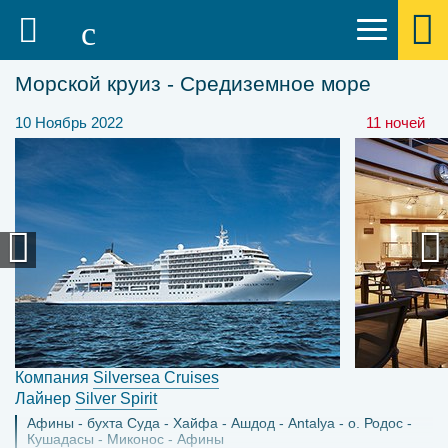
Морской круиз - Средиземное море
10 Ноябрь 2022
11 ночей
Компания
Silversea Cruises
Лайнер
Silver Spirit
Афины
бухта Суда
Хайфа
Ашдод
Antalya
о. Родос
Кушадасы
Миконос
Афины