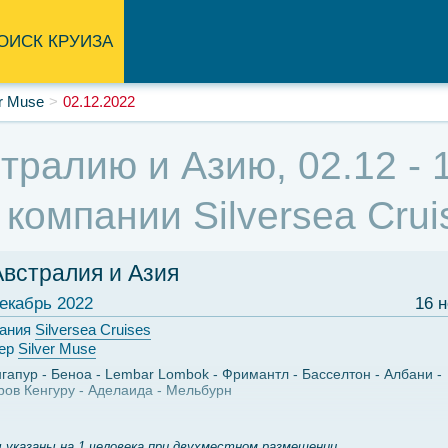
ОИСК КРУИЗА
er Muse
02.12.2022
тралию и Азию, 02.12 - 
 компании Silversea Crui
Австралия и Азия
екабрь 2022
16 
ания
Silversea Cruises
ер
Silver Muse
гапур
Беноа
Lembar Lombok
Фримантл
Басселтон
Албани
ров Кенгуру
Аделаида
Мельбурн
 указаны на 1 человека при двухместном размещении