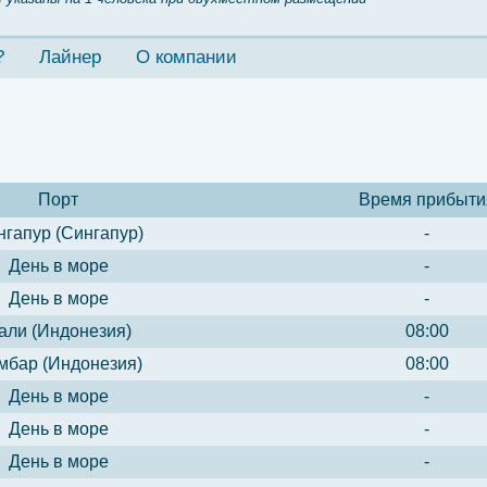
?
Лайнер
О компании
Порт
Время прибыти
нгапур (Сингапур)
-
День в море
-
День в море
-
али (Индонезия)
08:00
мбар (Индонезия)
08:00
День в море
-
День в море
-
День в море
-