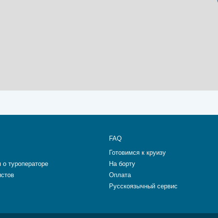
FAQ
Готовимся к круизу
 о туроператоре
На борту
истов
Оплата
Русскоязычный сервис