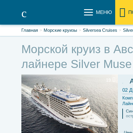
МЕНЮ
П
Главная
Морские круизы
Silversea Cruises
Silv
Морской круиз в Авс
лайнере Silver Muse
19
02 Д
Комп
Лайн
Син
ост
Цены