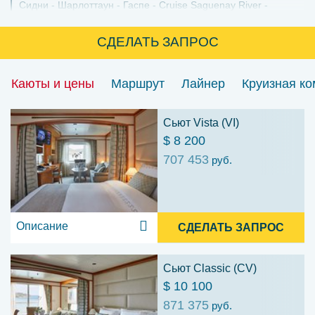
Сидни
Шарлоттаун
Гаспе
Cruise Saguenay River
Сагеней
Квебек
Квебек
СДЕЛАТЬ ЗАПРОС
Каюты и цены
Маршрут
Лайнер
Круизная к
Сьют Vista (VI)
$ 8 200
707 453
руб.
Описание
СДЕЛАТЬ ЗАПРОС
Сьют Classic (CV)
$ 10 100
871 375
руб.