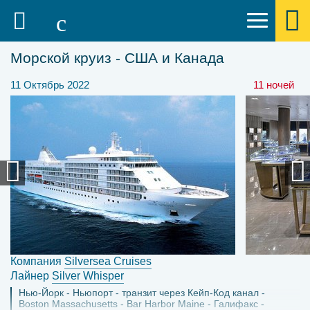
Морской круиз - США и Канада
11 Октябрь 2022
11 ночей
Компания
Silversea Cruises
Лайнер
Silver Whisper
Нью-Йорк
Ньюпорт
транзит через Кейп-Код канал
Boston Massachusetts
Bar Harbor Maine
Галифакс