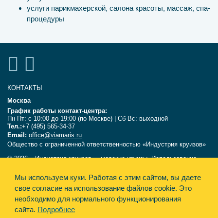
услуги парикмахерской, салона красоты, массаж, спа-
процедуры
КОНТАКТЫ
Москва
График работы контакт-центра:
Пн-Пт: с 10:00 до 19:00 (по Москве) | Сб-Вс: выходной
Тел.:
+7 (495) 565-34-37
Email:
office@viamaris.ru
Общество с ограниченной ответственностью «Индустрия круизов»
© 2026, «Индустрия круизов» - морские круизы. Использование
текстов и фотографий с сайта viamaris.ru только с письменного
разрешения компании «Индустрия круизов». Информация,
Мы используем куки.
Работая с этим сайтом, вы даете
размещённая на сайте, несёт справочный характер и не является
свое согласие на использование файлов cookie. Это
офертой.
необходимо для нормального функционирования
сайта.
Подробнее
Политика конфиденциальности