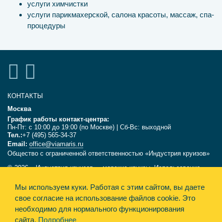
услуги химчистки
услуги парикмахерской, салона красоты, массаж, спа-
процедуры
КОНТАКТЫ
Москва
График работы контакт-центра:
Пн-Пт: с 10:00 до 19:00 (по Москве) | Сб-Вс: выходной
Тел.:
+7 (495) 565-34-37
Email:
office@viamaris.ru
Общество с ограниченной ответственностью «Индустрия круизов»
© 2026, «Индустрия круизов» - морские круизы. Использование
текстов и фотографий с сайта viamaris.ru только с письменного
Мы используем куки.
Работая с этим сайтом, вы даете
разрешения компании «Индустрия круизов». Информация,
размещённая на сайте, несёт справочный характер и не является
свое согласие на использование файлов cookie. Это
офертой.
необходимо для нормального функционирования
сайта.
Подробнее
Политика конфиденциальности