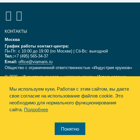
КОНТАКТЫ
Москва
График работы контакт-центра:
Пн-Пт: с 10:00 до 19:00 (по Москве) | Сб-Вс: выходной
Тел.:
+7 (495) 565-34-37
Email:
office@viamaris.ru
Общество с ограниченной ответственностью «Индустрия круизов»
© 2026, «Индустрия круизов» - морские круизы. Использование
текстов и фотографий с сайта viamaris.ru только с письменного
разрешения компании «Индустрия круизов». Информация,
Мы используем куки.
Работая с этим сайтом, вы даете
размещённая на сайте, несёт справочный характер и не является
свое согласие на использование файлов cookie. Это
офертой.
необходимо для нормального функционирования
сайта.
Подробнее
Политика конфиденциальности
Design&Engine Synthesis
Понятно
Карта сайта