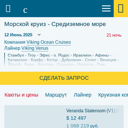
Морской круиз - Средиземное море
21 ночь
Компания
Viking Ocean Cruises
Лайнер
Viking Venus
Стамбул
Troy
Эфес
о. Родос
Ираклион
Афины
Катаколон
Корфу
Котор
Дубровник
Сплит
Венеция
Šibenik
Бари
Кротоне
Сицилия
Неаполь
Рим
СДЕЛАТЬ ЗАПРОС
Каюты и цены
Маршрут
Лайнер
Круизная к
Veranda Stateroom (V1) (V1)
$ 12 497
1 068 219
руб.