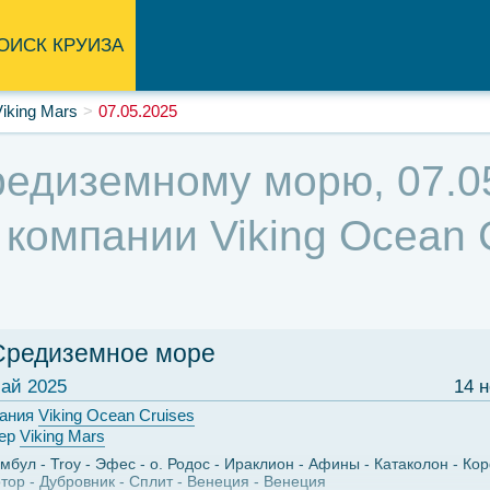
ОИСК КРУИЗА
Viking Mars
07.05.2025
едиземному морю, 07.05
 компании Viking Ocean C
Средиземное море
ай 2025
14 
ания
Viking Ocean Cruises
ер
Viking Mars
амбул
Troy
Эфес
о. Родос
Ираклион
Афины
Катаколон
Ко
отор
Дубровник
Сплит
Венеция
Венеция