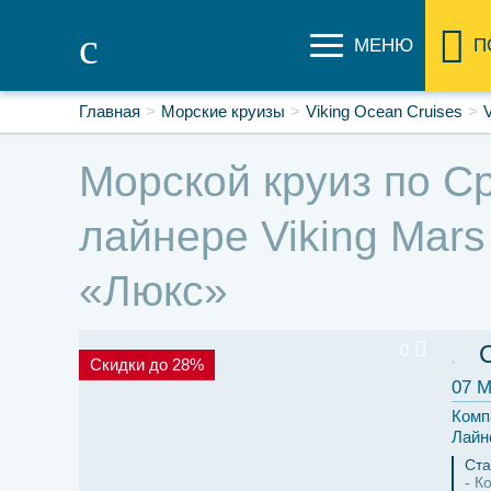
МЕНЮ
П
Главная
Морские круизы
Viking Ocean Cruises
Морской круиз по Ср
лайнере Viking Mars
«Люкс»
0
Скидки до 28%
07 М
Комп
Лайн
Ст
К