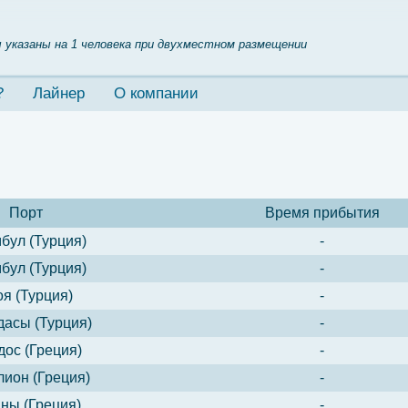
 указаны на 1 человека при двухместном размещении
?
Лайнер
О компании
Порт
Время прибытия
бул (Турция)
-
бул (Турция)
-
оя (Турция)
-
асы (Турция)
-
дос (Греция)
-
ион (Греция)
-
ны (Греция)
-