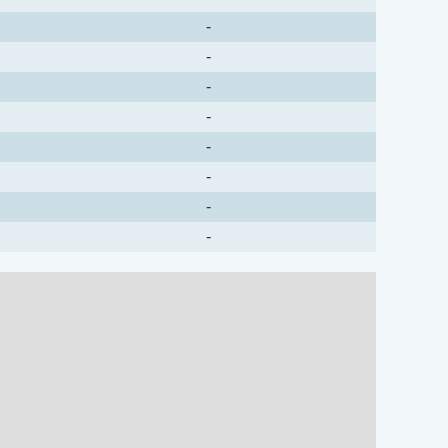
-
-
-
-
-
-
-
-