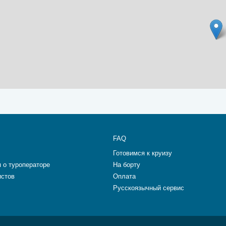
FAQ
Готовимся к круизу
 о туроператоре
На борту
истов
Оплата
Русскоязычный сервис