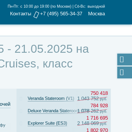
Пн-Пт: с 10:00 до 19:00 (по Москве) | Сб-Вс: выходной
Контакты
+7 (495) 565-34-37
Москва
 - 21.05.2025 на
ruises, класс
750 418
Veranda Stateroom (V1)
1 043 752
руб.
ночей
784 928
Deluxe Veranda Stateroom (DV6)
1 078 262
руб.
1 716 695
Explorer Suite (ES3)
2 148 069
руб.
рфу
1 802 970