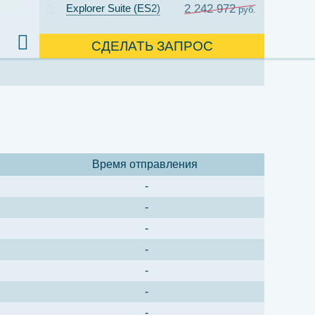
Explorer Suite (ES2)
2 242 972
руб.
СДЕЛАТЬ ЗАПРОС
Время отправления
-
-
-
-
-
-
-