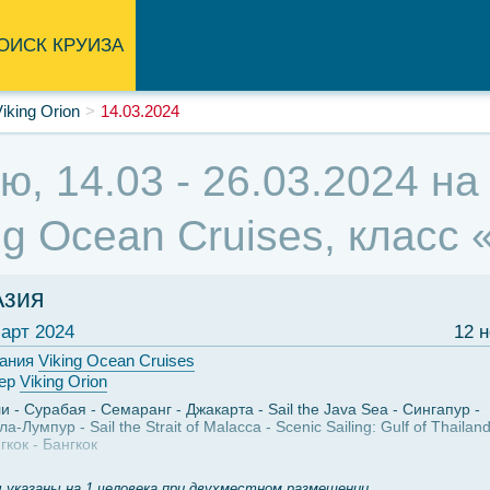
ОИСК КРУИЗА
iking Orion
14.03.2024
ю, 14.03 - 26.03.2024 на
ng Ocean Cruises, класс
Азия
арт 2024
12 
ания
Viking Ocean Cruises
ер
Viking Orion
ли
Сурабая
Семаранг
Джакарта
Sail the Java Sea
Сингапур
ла-Лумпур
Sail the Strait of Malacca
Scenic Sailing: Gulf of Thailan
гкок
Бангкок
 указаны на 1 человека при двухместном размещении