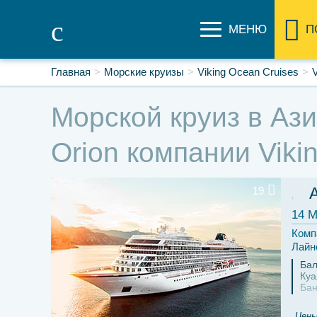
МЕНЮ
П
Главная
Морские круизы
Viking Ocean Cruises
V
Морской круиз в Ази
Orion компании Viki
19
14 М
Комп
Лайн
Ба
Куа
Бан
Цены