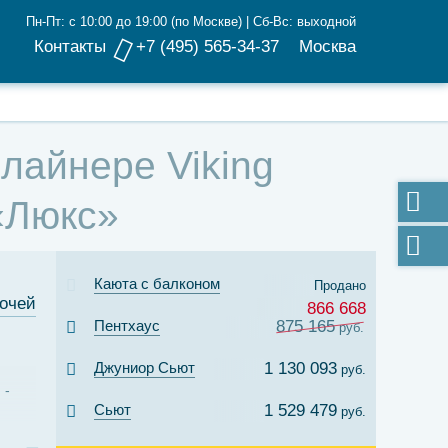
Пн-Пт: с 10:00 до 19:00 (по Москве) | Сб-Вс: выходной
Контакты
+7 (495) 565-34-37
Москва
 лайнере Viking
 «Люкс»
Каюта с балконом
Продано
ночей
866 668
Пентхаус
875 165
руб.
Джуниор Сьют
1 130 093
руб.
d
Сьют
1 529 479
руб.