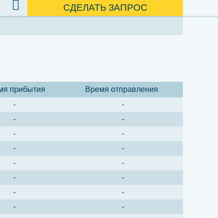
СДЕЛАТЬ ЗАПРОС
мя прибытия
Время отправления
-
-
-
-
-
-
-
-
-
-
-
-
-
-
-
-