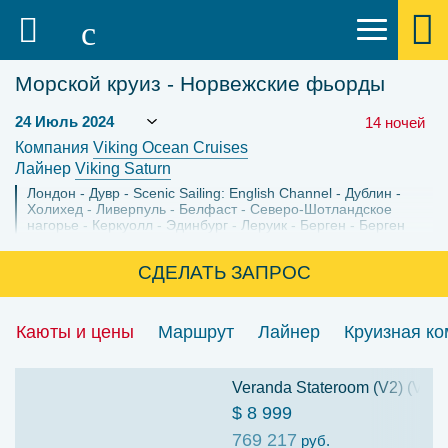
Морской круиз - Норвежские фьорды
14 ночей
Компания
Viking Ocean Cruises
Лайнер
Viking Saturn
Лондон
Дувр
Scenic Sailing: English Channel
Дублин
Холихед
Ливерпуль
Белфаст
Северо-Шотландское
нагорье
Керкуолл
Эдинбург
Леруик
Берген
Берген
СДЕЛАТЬ ЗАПРОС
Каюты и цены
Маршрут
Лайнер
Круизная к
Veranda Stateroom (V2) (V2)
$ 8 999
769 217
руб.